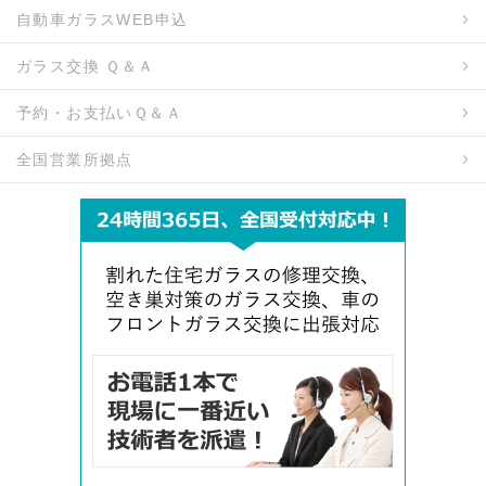
自動車ガラスWEB申込
ガラス交換 Ｑ＆Ａ
予約・お支払いＱ＆Ａ
全国営業所拠点