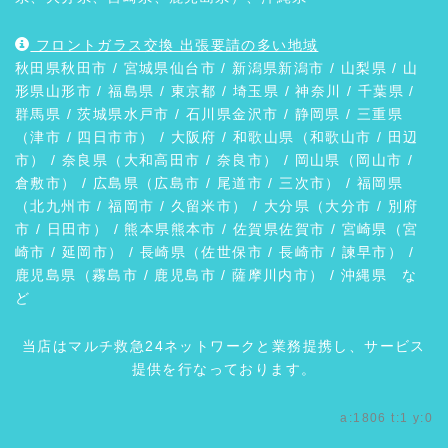
フロントガラス交換 出張要請の多い地域
秋田県
秋田市
/ 宮城県
仙台市
/ 新潟県
新潟市
/
山梨県
/ 山
形県
山形市
/
福島県
/ 東京都 / 埼玉県 / 神奈川 / 千葉県 /
群馬県
/ 茨城県
水戸市
/ 石川県
金沢市
/
静岡県
/ 三重県
（
津市
/ 四日市市） /
大阪府
/ 和歌山県（
和歌山市
/
田辺
市
） / 奈良県（
大和高田市
/
奈良市
） / 岡山県（
岡山市
/
倉敷市
） / 広島県（
広島市
/
尾道市
/
三次市
） / 福岡県
（
北九州市
/
福岡市
/
久留米市
） / 大分県（
大分市
/
別府
市
/
日田市
） / 熊本県
熊本市
/ 佐賀県
佐賀市
/ 宮崎県（
宮
崎市
/
延岡市
） / 長崎県（
佐世保市
/
長崎市
/
諫早市
） /
鹿児島県（
霧島市
/
鹿児島市
/
薩摩川内市
） /
沖縄県
な
ど
当店はマルチ救急24ネットワークと業務提携し、サービス
提供を行なっております。
a:1806 t:1 y:0