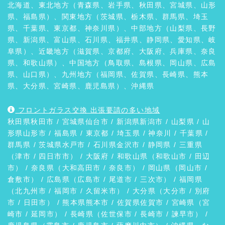
北海道、東北地方（青森県、岩手県、秋田県、宮城県、山形
県、福島県）、関東地方（茨城県、栃木県、群馬県、埼玉
県、千葉県、東京都、神奈川県）、中部地方（山梨県、長野
県、新潟県、富山県、石川県、福井県、静岡県、愛知県、岐
阜県）、近畿地方（滋賀県、京都府、大阪府、兵庫県、奈良
県、和歌山県）、中国地方（鳥取県、島根県、岡山県、広島
県、山口県）、九州地方（福岡県、佐賀県、長崎県、熊本
県、大分県、宮崎県、鹿児島県）、沖縄県
フロントガラス交換 出張要請の多い地域
秋田県
秋田市
/ 宮城県
仙台市
/ 新潟県
新潟市
/
山梨県
/ 山
形県
山形市
/
福島県
/ 東京都 / 埼玉県 / 神奈川 / 千葉県 /
群馬県
/ 茨城県
水戸市
/ 石川県
金沢市
/
静岡県
/ 三重県
（
津市
/ 四日市市） /
大阪府
/ 和歌山県（
和歌山市
/
田辺
市
） / 奈良県（
大和高田市
/
奈良市
） / 岡山県（
岡山市
/
倉敷市
） / 広島県（
広島市
/
尾道市
/
三次市
） / 福岡県
（
北九州市
/
福岡市
/
久留米市
） / 大分県（
大分市
/
別府
市
/
日田市
） / 熊本県
熊本市
/ 佐賀県
佐賀市
/ 宮崎県（
宮
崎市
/
延岡市
） / 長崎県（
佐世保市
/
長崎市
/
諫早市
） /