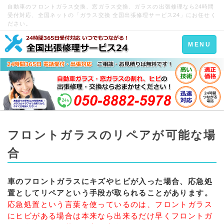
自動車のフロントガラス交換、窓ガラス交換、ガラスの出張修理なら24時間
受付対応、全国ネットの「ガラス交換 全国出張修理サービス24」にお任せく
ださい。
Toggle
MENU
navigation
フロントガラスのリペアが可能な場
合
車のフロントガラスにキズやヒビが入った場合、応急処
置としてリペアという手段が取られることがあります。
応急処置という言葉を使っているのは、フロントガラス
にヒビがある場合は本来なら出来るだけ早くフロントガ