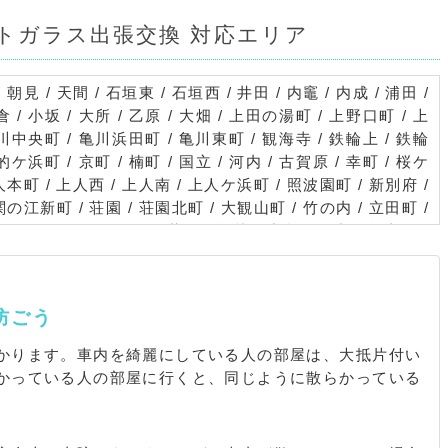
トガラス出張交換 対応エリア
朝見 / 天間 / 石垣東 / 石垣西 / 井田 / 内竈 / 内成 / 浦田 /
倉 / 小坂 / 大所 / 乙原 / 大畑 / 上田の湯町 / 上野口町 / 上
川中央町 / 亀川浜田町 / 亀川東町 / 観海寺 / 鉄輪上 / 鉄輪
北的ケ浜町 / 京町 / 楠町 / 国立 / 河内 / 古賀原 / 幸町 / 桜ケ
人本町 / 上人西 / 上人南 / 上人ケ浜町 / 照波園町 / 新別府 /
の江新町 / 荘園 / 荘園北町 / 大観山町 / 竹の内 / 立田町 /
/ 鶴見 / 鶴見園町 / 天満町 / 鳥越 / 中島町 / 中須賀東町 /
口中町 / 野口元町 / 野口原 / 野田 / 馬場 / 浜町 / 浜脇 /
区 / 東山二区 / 平田町 / 富士見町 / 船小路町 / 古市町 / 風
町 / 南須賀 / 南荘園町 / 南立石生目町 / 南立石板地町 / 南立
防ごう
南立石本町 / 南町 / 南的ケ浜町 / 御幸 / 明礬 / 餅ケ浜町 /
 / 弓ケ浜町 / 湯山 / 両郡橋 / 若草町
かります。車内を綺麗にしている人の部屋は、大抵片付い
かっている人の部屋に行くと、同じように散らかっている