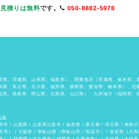
お見積りは無料
です。
050-8882-5978
田県、宮城県、山形県、福島県）、関東地方（茨城県、栃木県、
潟県、富山県、石川県、福井県、静岡県、愛知県、岐阜県）、近
取県、島根県、岡山県、広島県、山口県）、九州地方（福岡県、
地域
潟市
/
山梨県
/ 山形県
山形市
/
福島県
/ 東京都 / 埼玉県 / 神奈川
市市） /
大阪府
/ 和歌山県（
和歌山市
/
田辺市
） / 奈良県（
大和
市
） / 福岡県（
北九州市
/
福岡市
/
久留米市
） / 大分県（
大分市