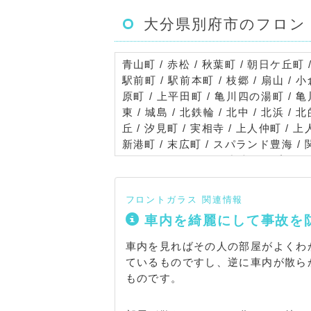
大分県別府市のフロン
青山町 / 赤松 / 秋葉町 / 朝日ケ丘町 / 
駅前町 / 駅前本町 / 枝郷 / 扇山 / 小
原町 / 上平田町 / 亀川四の湯町 / 亀
東 / 城島 / 北鉄輪 / 北中 / 北浜 / 
丘 / 汐見町 / 実相寺 / 上人仲町 / 上
新港町 / 末広町 / スパランド豊海 / 関
田の口 / 田の湯町 / 中央町 / 千代町 
中須賀本町 / 中須賀元町 / 西野口町 / 野
原町 / 春木 / 光町 / 東荘園 / 東山一
フロントガラス 関連情報
呂本 / 火売 / 堀田 / 松原町 / 緑丘
車内を綺麗にして事故を
石一区 / 南立石二区 / 南立石八幡町 / 
元町 / 柳 / 山家 / 山の口 / 山の手町
車内を見ればその人の部屋がよくわ
ているものですし、逆に車内が散ら
ものです。