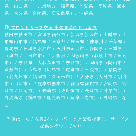
県、山口県）、九州地方（福岡県、佐賀県、長崎県、熊本
県、大分県、宮崎県、鹿児島県）、沖縄県
フロントガラス交換 出張要請の多い地域
秋田県
秋田市
/ 宮城県
仙台市
/ 新潟県
新潟市
/
山梨県
/ 山
形県
山形市
/
福島県
/ 東京都 / 埼玉県 / 神奈川 / 千葉県 /
群馬県
/ 茨城県
水戸市
/ 石川県
金沢市
/
静岡県
/ 三重県
（
津市
/ 四日市市） /
大阪府
/ 和歌山県（
和歌山市
/
田辺
市
） / 奈良県（
大和高田市
/
奈良市
） / 岡山県（
岡山市
/
倉敷市
） / 広島県（
広島市
/
尾道市
/
三次市
） / 福岡県
（
北九州市
/
福岡市
/
久留米市
） / 大分県（
大分市
/
別府
市
/
日田市
） / 熊本県
熊本市
/ 佐賀県
佐賀市
/ 宮崎県（
宮
崎市
/
延岡市
） / 長崎県（
佐世保市
/
長崎市
/
諫早市
） /
鹿児島県（
霧島市
/
鹿児島市
/
薩摩川内市
） /
沖縄県
な
ど
当店はマルチ救急24ネットワークと業務提携し、サービス
提供を行なっております。