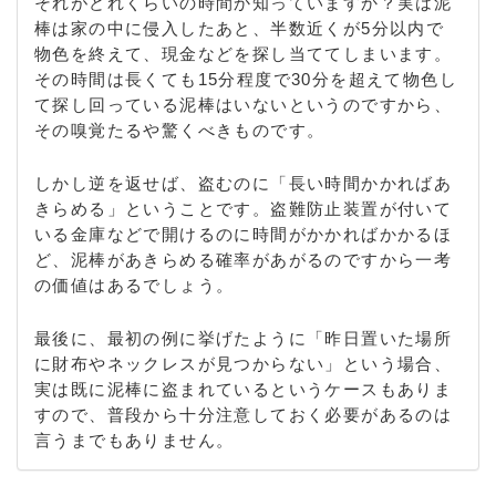
それがどれくらいの時間か知っていますか？実は泥
棒は家の中に侵入したあと、半数近くが5分以内で
物色を終えて、現金などを探し当ててしまいます。
その時間は長くても15分程度で30分を超えて物色し
て探し回っている泥棒はいないというのですから、
その嗅覚たるや驚くべきものです。
しかし逆を返せば、盗むのに「長い時間かかればあ
きらめる」ということです。盗難防止装置が付いて
いる金庫などで開けるのに時間がかかればかかるほ
ど、泥棒があきらめる確率があがるのですから一考
の価値はあるでしょう。
最後に、最初の例に挙げたように「昨日置いた場所
に財布やネックレスが見つからない」という場合、
実は既に泥棒に盗まれているというケースもありま
すので、普段から十分注意しておく必要があるのは
言うまでもありません。