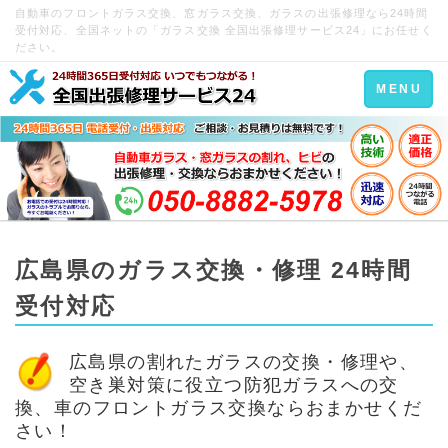
自動車のフロントガラス交換、窓ガラス交換、ガラスの出張修理なら24時間
受付対応、全国ネットの「ガラス交換 全国出張修理サービス24」にお任せく
ださい。
Toggle
MENU
navigation
広島県のガラス交換・修理 24時間
受付対応
広島県の割れたガラスの交換・修理や、
空き巣対策に役立つ防犯ガラスへの交
換、車のフロントガラス交換ならおまかせくだ
さい！