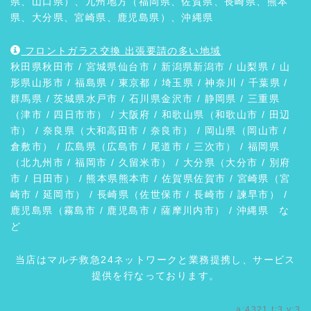
県、山口県）、九州地方（福岡県、佐賀県、長崎県、熊本
県、大分県、宮崎県、鹿児島県）、沖縄県
フロントガラス交換 出張要請の多い地域
秋田県
秋田市
/ 宮城県
仙台市
/ 新潟県
新潟市
/
山梨県
/ 山
形県
山形市
/
福島県
/ 東京都 / 埼玉県 / 神奈川 / 千葉県 /
群馬県
/ 茨城県
水戸市
/ 石川県
金沢市
/
静岡県
/ 三重県
（
津市
/ 四日市市） /
大阪府
/ 和歌山県（
和歌山市
/
田辺
市
） / 奈良県（
大和高田市
/
奈良市
） / 岡山県（
岡山市
/
倉敷市
） / 広島県（
広島市
/
尾道市
/
三次市
） / 福岡県
（
北九州市
/
福岡市
/
久留米市
） / 大分県（
大分市
/
別府
市
/
日田市
） / 熊本県
熊本市
/ 佐賀県
佐賀市
/ 宮崎県（
宮
崎市
/
延岡市
） / 長崎県（
佐世保市
/
長崎市
/
諫早市
） /
鹿児島県（
霧島市
/
鹿児島市
/
薩摩川内市
） /
沖縄県
な
ど
当店はマルチ救急24ネットワークと業務提携し、サービス
提供を行なっております。
a:4321 t:3 y:3