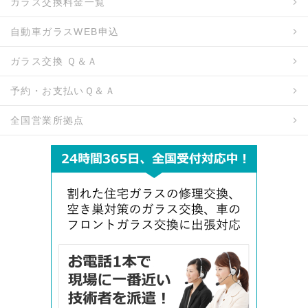
ガラス交換料金一覧
自動車ガラスWEB申込
ガラス交換 Ｑ＆Ａ
予約・お支払いＱ＆Ａ
全国営業所拠点