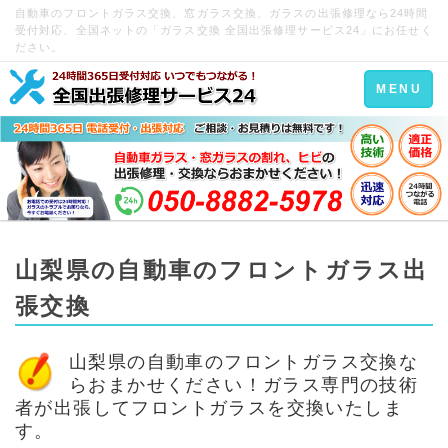
自動車のフロントガラス交換、窓ガラス交換、ガラスの出張修理なら24時間
受付対応、全国ネットの「ガラス交換 全国出張修理サービス24」にお任せく
ださい。
Toggle
MENU
navigation
山梨県の自動車のフロントガラス出
張交換
山梨県の自動車のフロントガラス交換な
らおまかせください！ガラス専門の技術
者が出張してフロントガラスを交換いたしま
す。