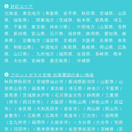
対応エリア
北海道、東北地方（青森県、岩手県、秋田県、宮城県、山形
県、福島県）、関東地方（茨城県、栃木県、群馬県、埼玉
県、千葉県、東京都、神奈川県）、中部地方（山梨県、長野
県、新潟県、富山県、石川県、福井県、静岡県、愛知県、岐
阜県）、近畿地方（滋賀県、京都府、大阪府、兵庫県、奈良
県、和歌山県）、中国地方（鳥取県、島根県、岡山県、広島
県、山口県）、九州地方（福岡県、佐賀県、長崎県、熊本
県、大分県、宮崎県、鹿児島県）、沖縄県
フロントガラス交換 出張要請の多い地域
秋田県
秋田市
/ 宮城県
仙台市
/ 新潟県
新潟市
/
山梨県
/ 山
形県
山形市
/
福島県
/ 東京都 / 埼玉県 / 神奈川 / 千葉県 /
群馬県
/ 茨城県
水戸市
/ 石川県
金沢市
/
静岡県
/ 三重県
（
津市
/ 四日市市） /
大阪府
/ 和歌山県（
和歌山市
/
田辺
市
） / 奈良県（
大和高田市
/
奈良市
） / 岡山県（
岡山市
/
倉敷市
） / 広島県（
広島市
/
尾道市
/
三次市
） / 福岡県
（
北九州市
/
福岡市
/
久留米市
） / 大分県（
大分市
/
別府
市
/
日田市
） / 熊本県
熊本市
/ 佐賀県
佐賀市
/ 宮崎県（
宮