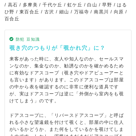
/ 高石 / 多摩美 / 千代ケ丘 / 虹ケ丘 / 白山 / 早野 / はる
ひ野 / 東百合丘 / 古沢 / 細山 / 万福寺 / 南黒川 / 向原 /
百合丘
防犯 豆知識
覗き穴のつもりが「覗かれ穴」に？
来客があった時に、友人や知人なのか、セールスマ
ンなのか、集金なのか、勧誘なのかを確かめるため
に有効なドアスコープ（覗き穴やドアビューアーと
も言います）があります。このドアスコープは部屋
の中から表を確認するのに非常に便利な道具です
が、実はドアスコープは逆に「外側から室内をも覗
けてしまう」のです。
ドアスコープに、「リバースドアスコープ」と呼ば
れる小さな望遠鏡を付けて覗くと、部屋の中に住人
がいるかどうか、また何をしているかを覗けてしま