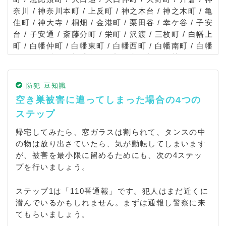
奈川 / 神奈川本町 / 上反町 / 神之木台 / 神之木町 / 亀
住町 / 神大寺 / 桐畑 / 金港町 / 栗田谷 / 幸ケ谷 / 子安
台 / 子安通 / 斎藤分町 / 栄町 / 沢渡 / 三枚町 / 白幡上
町 / 白幡仲町 / 白幡東町 / 白幡西町 / 白幡南町 / 白幡
向町 / 白幡町 / 新浦島町 / 新子安 / 新町 / 菅田町 / 鈴
繁町 / 台町 / 高島台 / 宝町 / 立町 / 反町 / 千若町 / 鶴
屋町 / 富家町 / 鳥越 / 中丸 / 七島町 / 西大口 / 西神奈
防犯 豆知識
川 / 西寺尾 / 二本榎 / 白楽 / 羽沢町 / 羽沢南 / 橋本町
空き巣被害に遭ってしまった場合の4つの
/ 東神奈川 / 平川町 / 広台太田町 / 二ツ谷町 / 星野町
ステップ
/ 松ケ丘 / 松見町 / 松本町 / 瑞穂町 / 三ツ沢上町 / 三
ツ沢中町 / 三ツ沢下町 / 三ツ沢東町 / 三ツ沢西町 / 三
帰宅してみたら、窓ガラスは割られて、タンスの中
ツ沢南町 / 守屋町 / 山内町 / 六角橋
の物は放り出さていたら、気が動転してしまいます
が、被害を最小限に留めるためにも、次の4ステッ
プを行いましょう。
ステップ1は「110番通報」です。犯人はまだ近くに
潜んでいるかもしれません。まずは通報し警察に来
てもらいましょう。