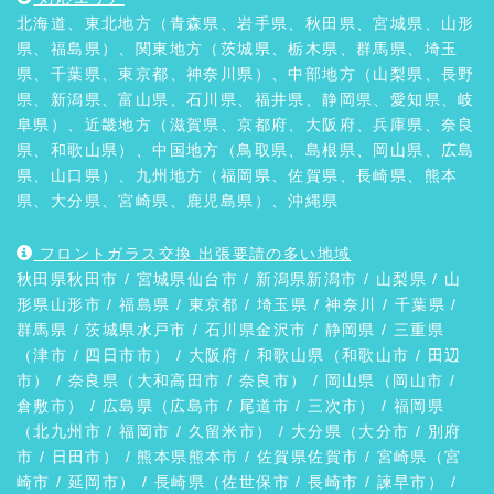
北海道、東北地方（青森県、岩手県、秋田県、宮城県、山形
県、福島県）、関東地方（茨城県、栃木県、群馬県、埼玉
県、千葉県、東京都、神奈川県）、中部地方（山梨県、長野
県、新潟県、富山県、石川県、福井県、静岡県、愛知県、岐
阜県）、近畿地方（滋賀県、京都府、大阪府、兵庫県、奈良
県、和歌山県）、中国地方（鳥取県、島根県、岡山県、広島
県、山口県）、九州地方（福岡県、佐賀県、長崎県、熊本
県、大分県、宮崎県、鹿児島県）、沖縄県
フロントガラス交換 出張要請の多い地域
秋田県
秋田市
/ 宮城県
仙台市
/ 新潟県
新潟市
/
山梨県
/ 山
形県
山形市
/
福島県
/ 東京都 / 埼玉県 / 神奈川 / 千葉県 /
群馬県
/ 茨城県
水戸市
/ 石川県
金沢市
/
静岡県
/ 三重県
（
津市
/ 四日市市） /
大阪府
/ 和歌山県（
和歌山市
/
田辺
市
） / 奈良県（
大和高田市
/
奈良市
） / 岡山県（
岡山市
/
倉敷市
） / 広島県（
広島市
/
尾道市
/
三次市
） / 福岡県
（
北九州市
/
福岡市
/
久留米市
） / 大分県（
大分市
/
別府
市
/
日田市
） / 熊本県
熊本市
/ 佐賀県
佐賀市
/ 宮崎県（
宮
崎市
/
延岡市
） / 長崎県（
佐世保市
/
長崎市
/
諫早市
） /